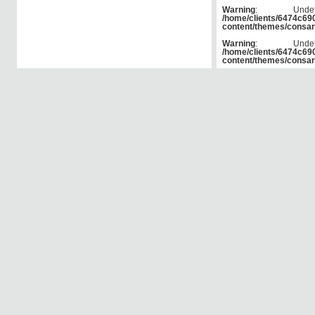
Warning
: Und
/home/clients/6474c6
content/themes/consar
Warning
: Und
/home/clients/6474c6
content/themes/consar
Warning
: Und
/home/clients/6474c6
content/themes/consar