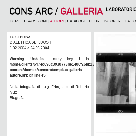
HOME
|
ESPOSIZIONI
|
AUTORI
|
CATALOGHI + LIBRI
|
INCONTRI
|
DA CO
LUIGI ERBA
DIALETTICA DEI LUOGHI
1 02 2004 > 24 03 2004
Warning
: Undefined array key 1 in
/home/clients/6474c690c3930773be1400f26bb138e6/consarc/wp-
content/themes/consarc/template-galleria-
autore.php
on line
45
Nella fotografia di Luigi Erba, testo di Roberto
Mutti
Biografia