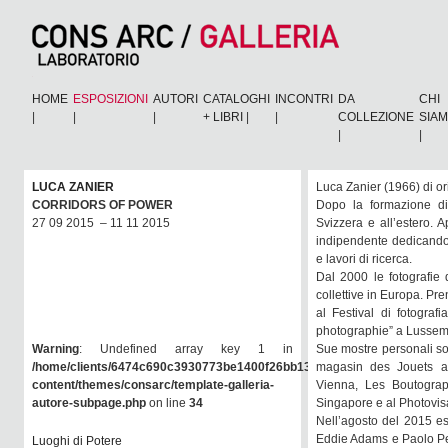
HOME
ESPOSIZIONI
AUTORI
CATALOGHI
INCONTRI
DA
CHI
|
|
|
+ LIBRI
|
|
COLLEZIONE
SIA
|
|
LUCA ZANIER
Luca Zanier (1966) di ori
CORRIDORS OF POWER
Dopo la formazione di 
27 09 2015 – 11 11 2015
Svizzera e all’estero. 
indipendente dedicandos
e lavori di ricerca.
Dal 2000 le fotografie 
collettive in Europa. Pr
al Festival di fotogra
photographie” a Lussem
Warning
: Undefined array key 1 in
Sue mostre personali so
/home/clients/6474c690c3930773be1400f26bb138e6/consarc/wp-
magasin des Jouets a 
content/themes/consarc/template-galleria-
Vienna, Les Boutograph
autore-subpage.php
on line
34
Singapore e al Photovis
Nell’agosto del 2015 es
Eddie Adams e Paolo Pell
Luoghi di Potere