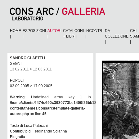
HOME
ESPOSIZIONI
AUTORI
CATALOGHI
INCONTRI
DA
CHI
|
|
|
+ LIBRI
|
|
COLLEZIONE
SIA
|
|
SANDRO GLAETTLI
SEGNI
13 02 2011 > 12 03 2011
POPOLI
03 09 2005 > 17 09 2005
Warning
: Undefined array key 1 in
/home/clients/6474c690c3930773be1400f26bb138e6/consarc/wp-
content/themes/consarc/template-galleria-
autore.php
on line
45
Testo di Luca Patocchi
Contributo di Ferdinando Scianna
Biografia