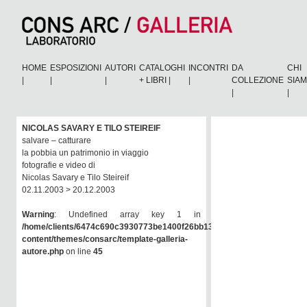
HOME
ESPOSIZIONI
AUTORI
CATALOGHI
INCONTRI
DA
CHI
|
|
|
+ LIBRI
|
|
COLLEZIONE
SIA
|
|
NICOLAS SAVARY E TILO STEIREIF
salvare – catturare
la pobbia un patrimonio in viaggio
fotografie e video di
Nicolas Savary e Tilo Steireif
02.11.2003 > 20.12.2003
Warning
: Undefined array key 1 in
/home/clients/6474c690c3930773be1400f26bb138e6/consarc/wp-
content/themes/consarc/template-galleria-
autore.php
on line
45