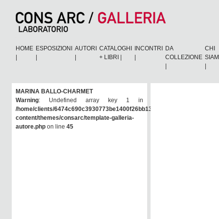
HOME
ESPOSIZIONI
AUTORI
CATALOGHI
INCONTRI
DA
CHI
|
|
|
+ LIBRI
|
|
COLLEZIONE
SIA
|
|
MARINA BALLO-CHARMET
Warning
: Undefined array key 1 in
/home/clients/6474c690c3930773be1400f26bb138e6/consarc/wp-
content/themes/consarc/template-galleria-
autore.php
on line
45