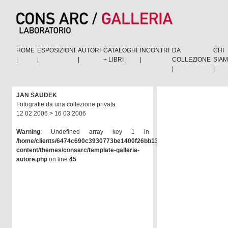
HOME
ESPOSIZIONI
AUTORI
CATALOGHI
INCONTRI
DA
CHI
|
|
|
+ LIBRI
|
|
COLLEZIONE
SIA
|
|
JAN SAUDEK
Fotografie da una collezione privata
12 02 2006 > 16 03 2006
Warning
: Undefined array key 1 in
/home/clients/6474c690c3930773be1400f26bb138e6/consarc/wp-
content/themes/consarc/template-galleria-
autore.php
on line
45