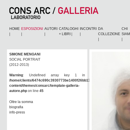
HOME
ESPOSIZIONI
AUTORI
CATALOGHI
INCONTRI
DA
CHI
|
|
|
+ LIBRI
|
|
COLLEZIONE
SIA
|
|
SIMONE MENGANI
SOCIAL PORTRAIT
(2012-2013)
Warning
: Undefined array key 1 in
/home/clients/6474c690c3930773be1400f26bb138e6/consarc/wp-
content/themes/consarc/template-galleria-
autore.php
on line
45
Oltre la somma
biografia
info-press