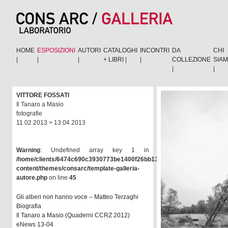
HOME
ESPOSIZIONI
AUTORI
CATALOGHI
INCONTRI
DA
CHI
|
|
|
+ LIBRI
|
|
COLLEZIONE
SIA
|
|
VITTORE FOSSATI
Il Tanaro a Masio
fotografie
11 02 2013 > 13 04 2013
Warning
: Undefined array key 1 in
/home/clients/6474c690c3930773be1400f26bb138e6/consarc/wp-
content/themes/consarc/template-galleria-
autore.php
on line
45
Gli alberi non hanno voce – Matteo Terzaghi
Biografia
Il Tanaro a Masio (Quaderni CCRZ 2012)
eNews 13-04