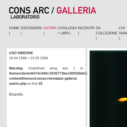
HOME
ESPOSIZIONI
AUTORI
CATALOGHI
INCONTRI
DA
CHI
|
|
|
+ LIBRI
|
|
COLLEZIONE
SIA
|
|
UGO SIMEONE
18 04 1998 > 23 05 1998
Warning
: Undefined array key 1 in
/home/clients/6474c690c3930773be1400f26bb138e6/consarc/wp-
content/themes/consarc/template-galleria-
autore.php
on line
45
Biografia