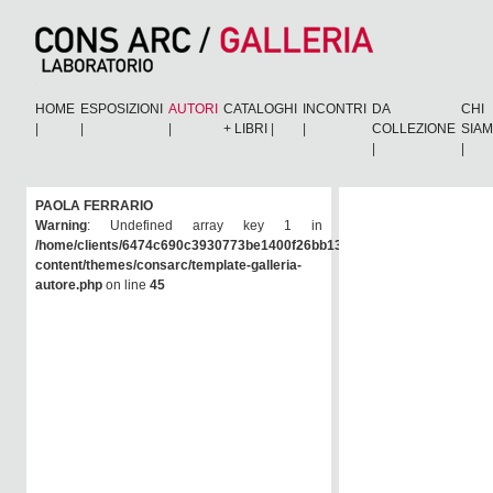
HOME
ESPOSIZIONI
AUTORI
CATALOGHI
INCONTRI
DA
CHI
|
|
|
+ LIBRI
|
|
COLLEZIONE
SIA
|
|
PAOLA FERRARIO
Warning
: Undefined array key 1 in
/home/clients/6474c690c3930773be1400f26bb138e6/consarc/wp-
content/themes/consarc/template-galleria-
autore.php
on line
45