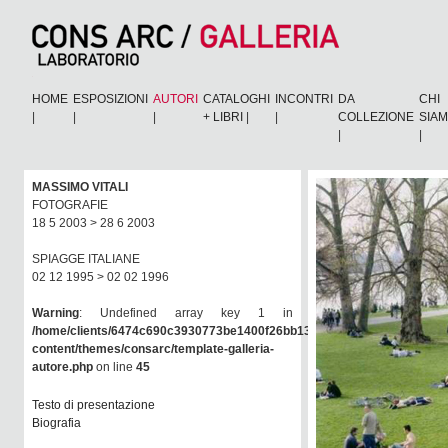
HOME
ESPOSIZIONI
AUTORI
CATALOGHI
INCONTRI
DA
CHI
|
|
|
+ LIBRI
|
|
COLLEZIONE
SIA
|
|
MASSIMO VITALI
FOTOGRAFIE
18 5 2003 > 28 6 2003
SPIAGGE ITALIANE
02 12 1995 > 02 02 1996
Warning
: Undefined array key 1 in
/home/clients/6474c690c3930773be1400f26bb138e6/consarc/wp-
content/themes/consarc/template-galleria-
autore.php
on line
45
Testo di presentazione
Biografia