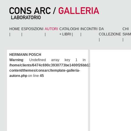
HOME
ESPOSIZIONI
AUTORI
CATALOGHI
INCONTRI
DA
CHI
|
|
|
+ LIBRI
|
|
COLLEZIONE
SIA
|
|
HERMANN POSCH
Warning
: Undefined array key 1 in
/home/clients/6474c690c3930773be1400f26bb138e6/consarc/wp-
content/themes/consarc/template-galleria-
autore.php
on line
45