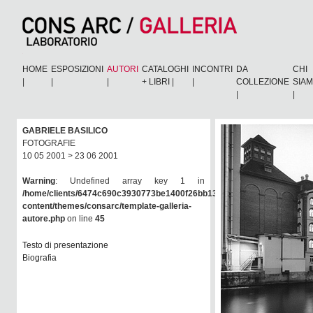
HOME
ESPOSIZIONI
AUTORI
CATALOGHI
INCONTRI
DA
CHI
|
|
|
+ LIBRI
|
|
COLLEZIONE
SIA
|
|
GABRIELE BASILICO
FOTOGRAFIE
10 05 2001 > 23 06 2001
Warning
: Undefined array key 1 in
/home/clients/6474c690c3930773be1400f26bb138e6/consarc/wp-
content/themes/consarc/template-galleria-
autore.php
on line
45
Testo di presentazione
Biografia