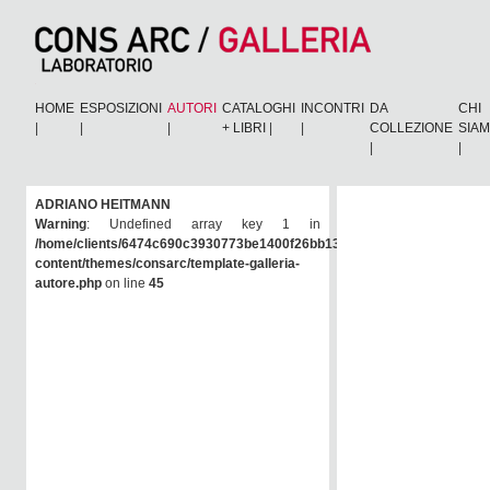
HOME
ESPOSIZIONI
AUTORI
CATALOGHI
INCONTRI
DA
CHI
|
|
|
+ LIBRI
|
|
COLLEZIONE
SIA
|
|
ADRIANO HEITMANN
Warning
: Undefined array key 1 in
/home/clients/6474c690c3930773be1400f26bb138e6/consarc/wp-
content/themes/consarc/template-galleria-
autore.php
on line
45